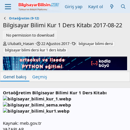
Giriş yap
Kayıt ol
Ortaöğretim (9-12)
Bilgisayar Bilimi Kur 1 Ders Kitabı
2017-08-22
No permission to download
Y
C
E
Ulubatlı_Hasan
22 Ağustos 2017
bilgisayar bilimi dersi
a
r
t
bilgisayar bilimi dersi kur 1 ders kitabı
z
e
i
a
a
k
r
t
e
i
t
o
l
Genel bakış
Geçmiş
n
e
d
r
a
Ortaöğretim Bilgisayar Bilimi Kur 1 Ders Kitabı
t
e
Kaynak: meb.gov.tr
YAZARLAR