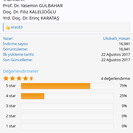
Prof. Dr. Yasemin GÜLBAHAR
Doç. Dr. Filiz KALELİOĞLU
Yrd. Doç. Dr. Erinç KARATAŞ
eras63
T
e
Yazar
Ulubatlı_Hasan
p
k
İndirme sayısı
16,941
i
Görüntüleme
16,941
l
İlk yükleme tarihi
22 Ağustos 2017
e
Son Güncelleme
22 Ağustos 2017
r
:
Değerlendirmeler
4
4 değerlendirme
.
5 star
75%
7
5
y
4 star
25%
ı
l
3 star
0%
d
ı
2 star
0%
z
1 star
0%