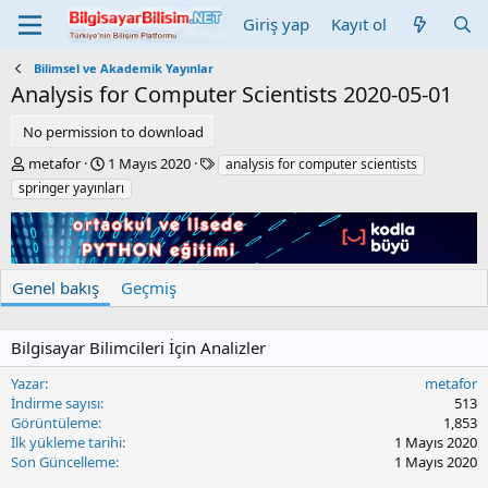
Giriş yap
Kayıt ol
Bilimsel ve Akademik Yayınlar
Analysis for Computer Scientists
2020-05-01
No permission to download
Y
C
E
metafor
1 Mayıs 2020
analysis for computer scientists
a
r
t
springer yayınları
z
e
i
a
a
k
r
t
e
i
t
o
l
Genel bakış
Geçmiş
n
e
d
r
a
Bilgisayar Bilimcileri İçin Analizler
t
e
Yazar
metafor
İndirme sayısı
513
Görüntüleme
1,853
İlk yükleme tarihi
1 Mayıs 2020
Son Güncelleme
1 Mayıs 2020