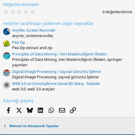
Değerlendirmeler
0
0 değerlendirme
.
0
metafor tarafından yüklenen diğer kaynaklar
0
y
AnyRec Screen Recorder
ı
anyrec, screenrecorder,
l
d
Pea Zip
ı
Pea Zip extract and zip
z
Principles of Data Mining / Veri Madenciliğinin İlkeleri
Principles of Data Mining, Veri Madenciliğinin İlkeleri, springer
yayınları
Digital Image Processing / Sayısal Görüntü İşleme
Digital Image Processing, sayısal görüntü İşleme
WEB 3.0 ve Ontolojilerine Genel Bir Bakış - Makale
Resource icon
web 3.0, web 3.0 araçları
Kaynağı paylaş
Facebook
X
Bluesky
LinkedIn
WhatsApp
E-posta
Link
Bilimsel ve Akademik Yayınlar