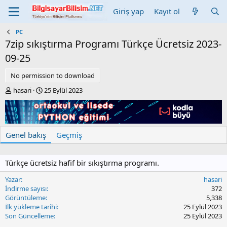
Giriş yap
Kayıt ol
PC
7zip sıkıştırma Programı Türkçe Ücretsiz
2023-
09-25
No permission to download
Y
C
hasari
25 Eylül 2023
a
r
z
e
a
a
r
t
Genel bakış
Geçmiş
i
o
n
Türkçe ücretsiz hafif bir sıkıştırma programı.
d
a
Yazar
hasari
t
İndirme sayısı
372
e
Görüntüleme
5,338
İlk yükleme tarihi
25 Eylül 2023
Son Güncelleme
25 Eylül 2023