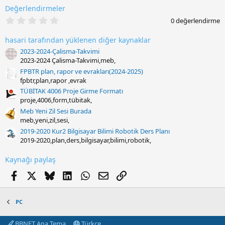
Değerlendirmeler
0
0 değerlendirme
.
0
hasari tarafından yüklenen diğer kaynaklar
0
y
2023-2024-Çalisma-Takvimi
ı
2023-2024 Çalisma-Takvimi,meb,
l
d
FPBTR plan, rapor ve evrakları(2024-2025)
ı
fpbtr,plan,rapor ,evrak
z
TÜBİTAK 4006 Proje Girme Formatı
proje,4006,form,tübitak,
Meb Yeni Zil Sesi Burada
meb,yeni,zil,sesi,
2019-2020 Kur2 Bilgisayar Bilimi Robotik Ders Planı
2019-2020,plan,ders,bilgisayar,bilimi,robotik,
Kaynağı paylaş
Facebook
X
Bluesky
LinkedIn
WhatsApp
E-posta
Link
PC
BBNET Ana Tema
Türkçe