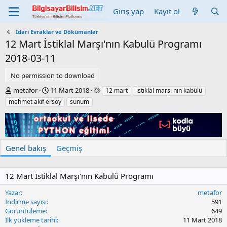
Giriş yap
Kayıt ol
İdari Evraklar ve Dökümanlar
12 Mart İstiklal Marşı'nın Kabulü Programı
2018-03-11
No permission to download
Y
C
E
metafor
11 Mart 2018
12 mart
istiklal marşı nın kabülü
a
r
t
mehmet akif ersoy
sunum
z
e
i
a
a
k
r
t
e
i
t
o
l
Genel bakış
Geçmiş
n
e
d
r
a
12 Mart İstiklal Marşı'nın Kabulü Programı
t
e
Yazar
metafor
İndirme sayısı
591
Görüntüleme
649
İlk yükleme tarihi
11 Mart 2018