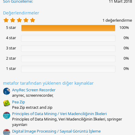
Son Güncelleme
11 Mart 2018
Değerlendirmeler
5
1 değerlendirme
.
5 star
100%
0
0
y
4 star
0%
ı
l
3 star
0%
d
ı
2 star
0%
z
1 star
0%
metafor tarafından yüklenen diğer kaynaklar
AnyRec Screen Recorder
anyrec, screenrecorder,
Pea Zip
Pea Zip extract and zip
Principles of Data Mining / Veri Madenciliğinin İlkeleri
Principles of Data Mining, Veri Madenciliğinin İlkeleri, springer
yayınları
Digital Image Processing / Sayısal Görüntü İşleme