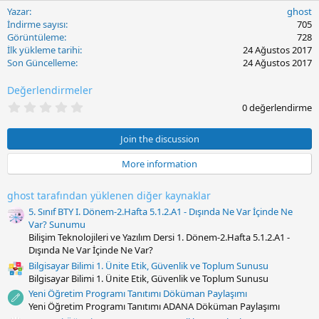
Yazar
ghost
İndirme sayısı
705
Görüntüleme
728
İlk yükleme tarihi
24 Ağustos 2017
Son Güncelleme
24 Ağustos 2017
Değerlendirmeler
0
0 değerlendirme
.
0
0
Join the discussion
y
ı
More information
l
d
ı
ghost tarafından yüklenen diğer kaynaklar
z
5. Sınıf BTY I. Dönem-2.Hafta 5.1.2.A1 - Dışında Ne Var İçinde Ne
Var? Sunumu
Bilişim Teknolojileri ve Yazılım Dersi 1. Dönem-2.Hafta 5.1.2.A1 -
Dışında Ne Var İçinde Ne Var?
Bilgisayar Bilimi 1. Ünite Etik, Güvenlik ve Toplum Sunusu
Bilgisayar Bilimi 1. Ünite Etik, Güvenlik ve Toplum Sunusu
Yeni Öğretim Programı Tanıtımı Döküman Paylaşımı
Yeni Öğretim Programı Tanıtımı ADANA Döküman Paylaşımı