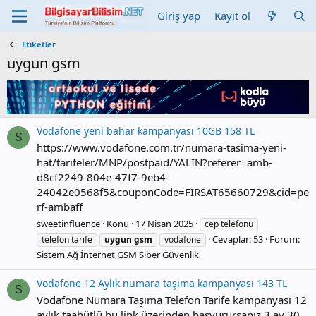
Giriş yap
Kayıt ol
Etiketler
uygun gsm
Vodafone yeni bahar kampanyası 10GB 158 TL
S
https://www.vodafone.com.tr/numara-tasima-yeni-
hat/tarifeler/MNP/postpaid/YALIN?referer=amb-
d8cf2249-804e-47f7-9eb4-
24042e0568f5&couponCode=FIRSAT65660729&cid=pe
rf-ambaff
sweetinfluence
Konu
17 Nisan 2025
cep telefonu
Cevaplar: 53
Forum:
telefon tarife
uygun
gsm
vodafone
Sistem Ağ İnternet GSM Siber Güvenlik
Vodafone 12 Aylık numara taşıma kampanyası 143 TL
S
Vodafone Numara Taşıma Telefon Tarife kampanyası 12
aylık taahütlü bu link üzerinden başvurursanız 3 ay 30