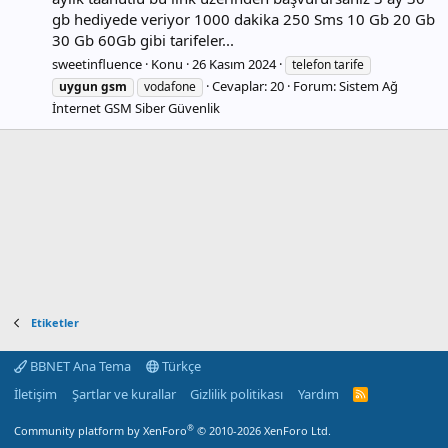
gb hediyede veriyor 1000 dakika 250 Sms 10 Gb 20 Gb
30 Gb 60Gb gibi tarifeler...
sweetinfluence
Konu
26 Kasım 2024
telefon tarife
Cevaplar: 20
Forum:
Sistem Ağ
uygun
gsm
vodafone
İnternet GSM Siber Güvenlik
Etiketler
BBNET Ana Tema
Türkçe
İletişim
Şartlar ve kurallar
Gizlilik politikası
Yardım
R
S
S
®
Community platform by XenForo
© 2010-2026 XenForo Ltd.