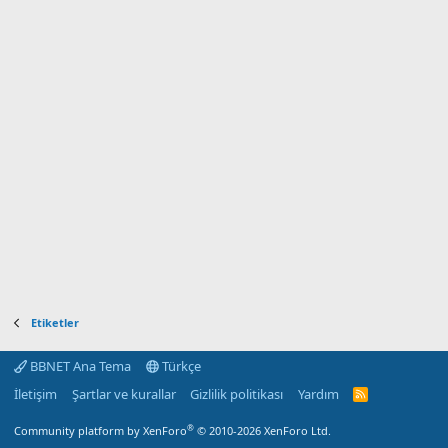
Etiketler
BBNET Ana Tema
Türkçe
İletişim
Şartlar ve kurallar
Gizlilik politikası
Yardım
R
S
S
®
Community platform by XenForo
© 2010-2026 XenForo Ltd.