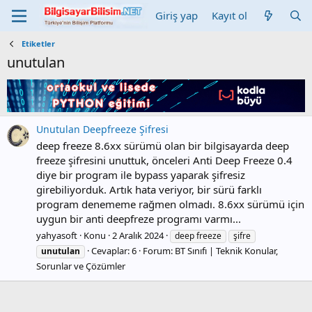
Giriş yap
Kayıt ol
Etiketler
unutulan
Unutulan Deepfreeze Şifresi
deep freeze 8.6xx sürümü olan bir bilgisayarda deep
freeze şifresini unuttuk, önceleri Anti Deep Freeze 0.4
diye bir program ile bypass yaparak şifresiz
girebiliyorduk. Artık hata veriyor, bir sürü farklı
program denememe rağmen olmadı. 8.6xx sürümü için
uygun bir anti deepfreze programı varmı...
yahyasoft
Konu
2 Aralık 2024
deep freeze
şifre
Cevaplar: 6
Forum:
BT Sınıfı | Teknik Konular,
unutulan
Sorunlar ve Çözümler