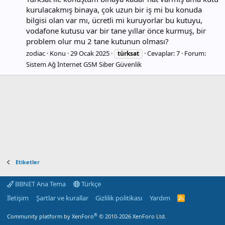
kurulacakmış binaya, çok uzun bir iş mi bu konuda
bilgisi olan var mı, ücretli mi kuruyorlar bu kutuyu,
vodafone kutusu var bir tane yıllar önce kurmuş, bir
problem olur mu 2 tane kutunun olması?
zodiac
Konu
29 Ocak 2025
Cevaplar: 7
Forum:
türksat
Sistem Ağ İnternet GSM Siber Güvenlik
Etiketler
BBNET Ana Tema
Türkçe
İletişim
Şartlar ve kurallar
Gizlilik politikası
Yardım
R
S
S
®
Community platform by XenForo
© 2010-2026 XenForo Ltd.