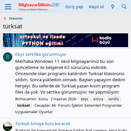
Giriş yap
Kayıt ol
Etiketler
türksat
Ebys sertifika görünmüyor
B
Merhaba Windows 11 okul bilgisayarimiz bu son
güncelleme ile belgenet 63 sürücünü indirdik.
Öncesinde olan programi kaldırdım Türksat klasörünü
sildim. Sonra yükledim olmadı. Baştan yapayım dedim
herşeyi. Bu seferde de Türksat yazan kısım program
files da yok. Ve sertika görünmüyor. Ne yapmsliyim
Btrhocamm
Konu
2 Haziran 2026
ebys
eimza
sertifa
Cevaplar: 44
Forum:
İşletim Sistemleri Programlar
türksat
Uygulamalar Oyunlar
Türksat binaya kutu kuracak
Türksat ile konuştum binaya kadar hat varmış ama kutu