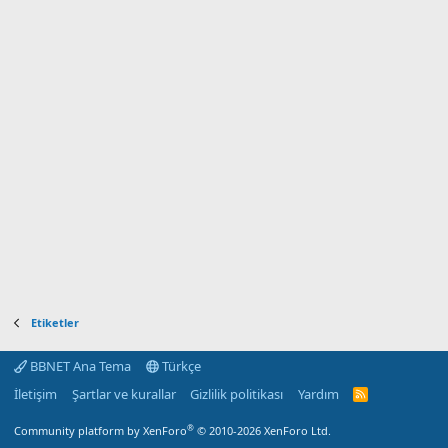
Etiketler
BBNET Ana Tema
Türkçe
İletişim
Şartlar ve kurallar
Gizlilik politikası
Yardım
R
S
S
®
Community platform by XenForo
© 2010-2026 XenForo Ltd.