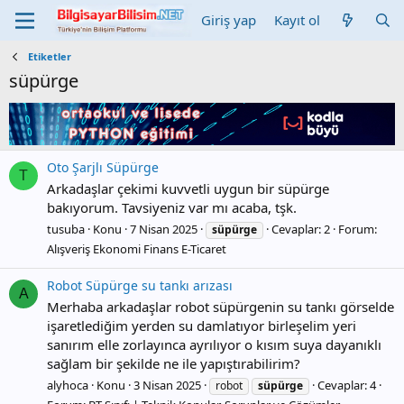
Giriş yap
Kayıt ol
Etiketler
süpürge
Oto Şarjlı Süpürge
T
Arkadaşlar çekimi kuvvetli uygun bir süpürge
bakıyorum. Tavsiyeniz var mı acaba, tşk.
tusuba
Konu
7 Nisan 2025
Cevaplar: 2
Forum:
süpürge
Alışveriş Ekonomi Finans E-Ticaret
Robot Süpürge su tankı arızası
A
Merhaba arkadaşlar robot süpürgenin su tankı görselde
işaretlediğim yerden su damlatıyor birleşelim yeri
sanırım elle zorlayınca ayrılıyor o kısım suya dayanıklı
sağlam bir şekilde ne ile yapıştırabilirim?
alyhoca
Konu
3 Nisan 2025
Cevaplar: 4
robot
süpürge