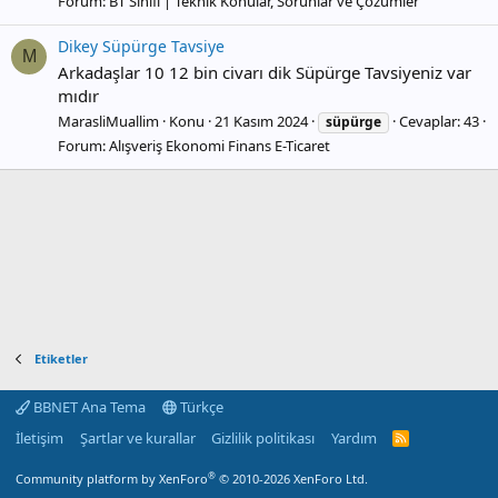
Forum:
BT Sınıfı | Teknik Konular, Sorunlar ve Çözümler
Dikey Süpürge Tavsiye
M
Arkadaşlar 10 12 bin civarı dik Süpürge Tavsiyeniz var
mıdır
MarasliMuallim
Konu
21 Kasım 2024
Cevaplar: 43
süpürge
Forum:
Alışveriş Ekonomi Finans E-Ticaret
Etiketler
BBNET Ana Tema
Türkçe
İletişim
Şartlar ve kurallar
Gizlilik politikası
Yardım
R
S
S
®
Community platform by XenForo
© 2010-2026 XenForo Ltd.