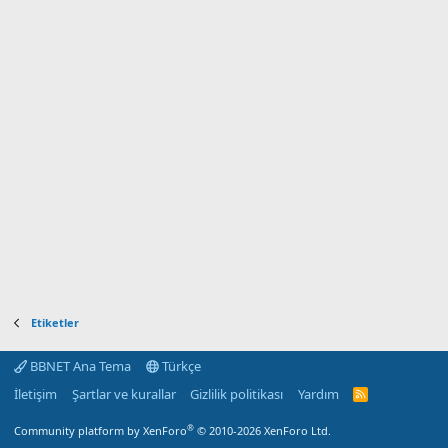
Etiketler
BBNET Ana Tema
Türkçe
İletişim
Şartlar ve kurallar
Gizlilik politikası
Yardım
R
S
S
®
Community platform by XenForo
© 2010-2026 XenForo Ltd.