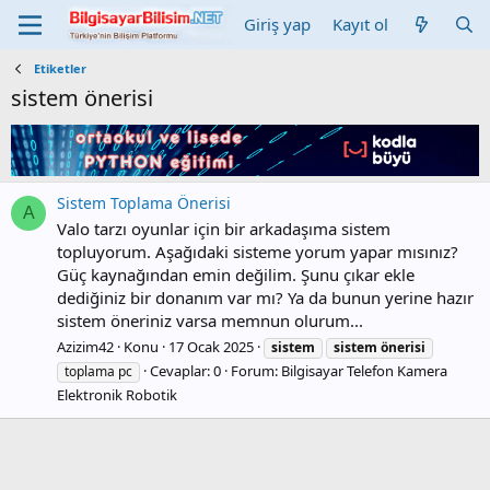
Giriş yap
Kayıt ol
Etiketler
sistem önerisi
Sistem Toplama Önerisi
A
Valo tarzı oyunlar için bir arkadaşıma sistem
topluyorum. Aşağıdaki sisteme yorum yapar mısınız?
Güç kaynağından emin değilim. Şunu çıkar ekle
dediğiniz bir donanım var mı? Ya da bunun yerine hazır
sistem öneriniz varsa memnun olurum...
Azizim42
Konu
17 Ocak 2025
sistem
sistem
önerisi
Cevaplar: 0
Forum:
Bilgisayar Telefon Kamera
toplama pc
Elektronik Robotik