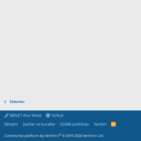
Etiketler
BBNET Ana Tema
Türkçe
İletişim
Şartlar ve kurallar
Gizlilik politikası
Yardım
R
S
S
®
Community platform by XenForo
© 2010-2026 XenForo Ltd.