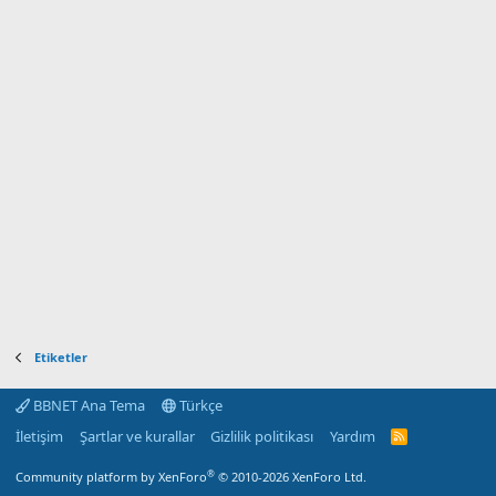
Etiketler
BBNET Ana Tema
Türkçe
İletişim
Şartlar ve kurallar
Gizlilik politikası
Yardım
R
S
S
®
Community platform by XenForo
© 2010-2026 XenForo Ltd.