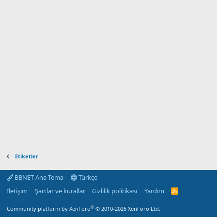
Etiketler
BBNET Ana Tema
Türkçe
İletişim
Şartlar ve kurallar
Gizlilik politikası
Yardım
R
S
S
®
Community platform by XenForo
© 2010-2026 XenForo Ltd.