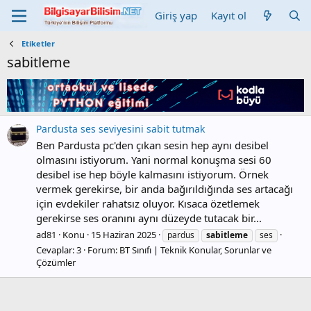
Giriş yap
Kayıt ol
Etiketler
sabitleme
Pardusta ses seviyesini sabit tutmak
Ben Pardusta pc'den çıkan sesin hep aynı desibel
olmasını istiyorum. Yani normal konuşma sesi 60
desibel ise hep böyle kalmasını istiyorum. Örnek
vermek gerekirse, bir anda bağırıldığında ses artacağı
için evdekiler rahatsız oluyor. Kısaca özetlemek
gerekirse ses oranını aynı düzeyde tutacak bir...
ad81
Konu
15 Haziran 2025
pardus
sabitleme
ses
Cevaplar: 3
Forum:
BT Sınıfı | Teknik Konular, Sorunlar ve
Çözümler