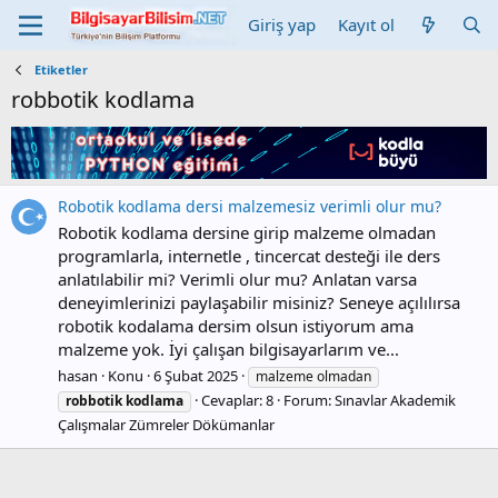
Giriş yap
Kayıt ol
Etiketler
robbotik kodlama
Robotik kodlama dersi malzemesiz verimli olur mu?
Robotik kodlama dersine girip malzeme olmadan
programlarla, internetle , tincercat desteği ile ders
anlatılabilir mi? Verimli olur mu? Anlatan varsa
deneyimlerinizi paylaşabilir misiniz? Seneye açılılırsa
robotik kodalama dersim olsun istiyorum ama
malzeme yok. İyi çalışan bilgisayarlarım ve...
hasan
Konu
6 Şubat 2025
malzeme olmadan
Cevaplar: 8
Forum:
Sınavlar Akademik
robbotik
kodlama
Çalışmalar Zümreler Dökümanlar