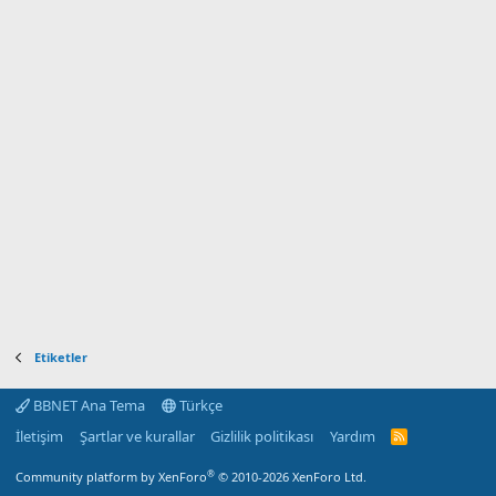
Etiketler
BBNET Ana Tema
Türkçe
İletişim
Şartlar ve kurallar
Gizlilik politikası
Yardım
R
S
S
®
Community platform by XenForo
© 2010-2026 XenForo Ltd.