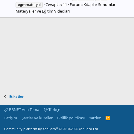
Cevaplar: 11
Forum:
Kitaplar Sunumlar
ogm
materyal
Materyaller ve Eğitim Videoları
Etiketler
BBNET Ana Tema
Türkçe
İletişim
Şartlar ve kurallar
Gizlilik politikası
Yardım
R
S
S
®
Community platform by XenForo
© 2010-2026 XenForo Ltd.