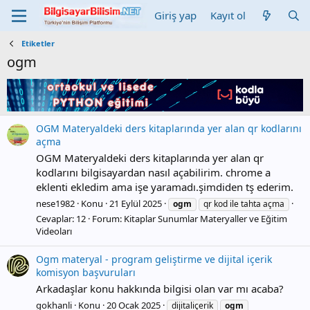
Giriş yap
Kayıt ol
Etiketler
ogm
OGM Materyaldeki ders kitaplarında yer alan qr kodlarını
açma
OGM Materyaldeki ders kitaplarında yer alan qr
kodlarını bilgisayardan nasıl açabilirim. chrome a
eklenti ekledim ama işe yaramadı.şimdiden tş ederim.
nese1982
Konu
21 Eylül 2025
ogm
qr kod ile tahta açma
Cevaplar: 12
Forum:
Kitaplar Sunumlar Materyaller ve Eğitim
Videoları
Ogm materyal - program geliştirme ve dijital içerik
komisyon başvuruları
Arkadaşlar konu hakkında bilgisi olan var mı acaba?
gokhanli
Konu
20 Ocak 2025
dijitaliçerik
ogm