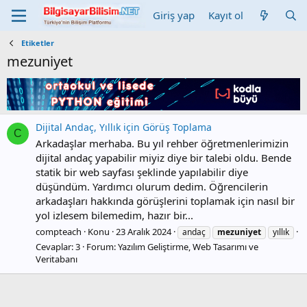
Giriş yap
Kayıt ol
Etiketler
mezuniyet
Dijital Andaç, Yıllık için Görüş Toplama
C
Arkadaşlar merhaba. Bu yıl rehber öğretmenlerimizin
dijital andaç yapabilir miyiz diye bir talebi oldu. Bende
statik bir web sayfası şeklinde yapılabilir diye
düşündüm. Yardımcı olurum dedim. Öğrencilerin
arkadaşları hakkında görüşlerini toplamak için nasıl bir
yol izlesem bilemedim, hazır bir...
compteach
Konu
23 Aralık 2024
andaç
mezuniyet
yıllık
Cevaplar: 3
Forum:
Yazılım Geliştirme, Web Tasarımı ve
Veritabanı