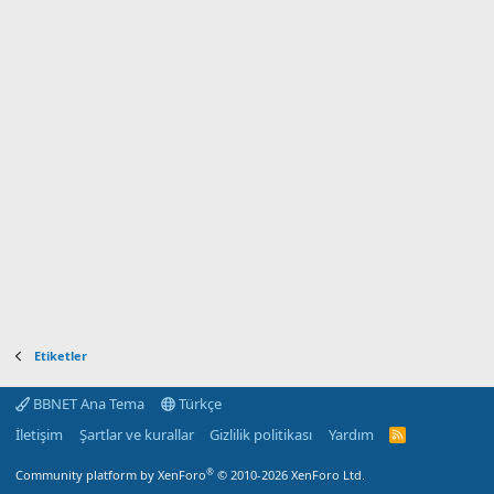
Etiketler
BBNET Ana Tema
Türkçe
İletişim
Şartlar ve kurallar
Gizlilik politikası
Yardım
R
S
S
®
Community platform by XenForo
© 2010-2026 XenForo Ltd.