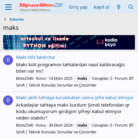
Giriş yap
Kayıt ol
Etiketler
maks
Maks kilit kaldırma
B
Maks kilit programını tahtalardan nasıl kaldıracağız
bilen var mı?
Böte2540
Konu
14 Ekim 2025
Cevaplar: 2
Forum:
BT
maks
Sınıfı | Teknik Konular, Sorunlar ve Çözümler
Maks akilli tahtaya kurulduktan sonra şifre kabul etmiyor
B
Arkadaşlar tahtaya maks kurdum Şimdi telefondan qr
kodu okumuyorum girdigim şifreyi kabul etmiyor
neden olabilir?
Böte2540
Konu
30 Ekim 2024
Cevaplar: 0
Forum:
BT
maks
Sınıfı | Teknik Konular, Sorunlar ve Çözümler