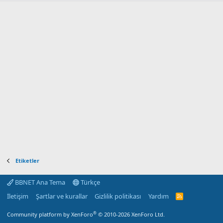
Etiketler
BBNET Ana Tema
Türkçe
İletişim
Şartlar ve kurallar
Gizlilik politikası
Yardım
R
S
S
®
Community platform by XenForo
© 2010-2026 XenForo Ltd.