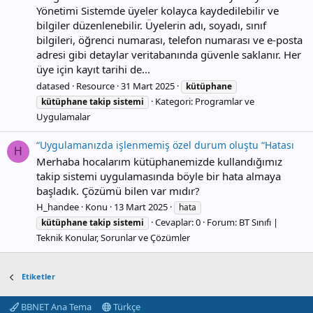
Yönetimi Sistemde üyeler kolayca kaydedilebilir ve
bilgiler düzenlenebilir. Üyelerin adı, soyadı, sınıf
bilgileri, öğrenci numarası, telefon numarası ve e-posta
adresi gibi detaylar veritabanında güvenle saklanır. Her
üye için kayıt tarihi de...
datased
Resource
31 Mart 2025
kütüphane
Kategori:
Programlar ve
kütüphane
takip
sistemi
Uygulamalar
“Uygulamanızda işlenmemiş özel durum oluştu “Hatası
H
Merhaba hocalarım kütüphanemizde kullandığımız
takip sistemi uygulamasında böyle bir hata almaya
başladık. Çözümü bilen var mıdır?
H_handee
Konu
13 Mart 2025
hata
Cevaplar: 0
Forum:
BT Sınıfı |
kütüphane
takip
sistemi
Teknik Konular, Sorunlar ve Çözümler
Etiketler
BBNET Ana Tema
Türkçe