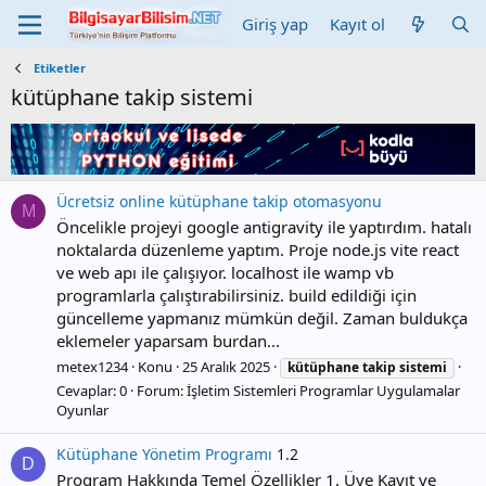
Giriş yap
Kayıt ol
Etiketler
kütüphane takip sistemi
Ücretsiz online kütüphane takip otomasyonu
M
Öncelikle projeyi google antigravity ile yaptırdım. hatalı
noktalarda düzenleme yaptım. Proje node.js vite react
ve web apı ile çalışıyor. localhost ile wamp vb
programlarla çalıştırabilirsiniz. build edildiği için
güncelleme yapmanız mümkün değil. Zaman buldukça
eklemeler yaparsam burdan...
metex1234
Konu
25 Aralık 2025
kütüphane
takip
sistemi
Cevaplar: 0
Forum:
İşletim Sistemleri Programlar Uygulamalar
Oyunlar
Kütüphane Yönetim Programı
1.2
D
Program Hakkında Temel Özellikler 1. Üye Kayıt ve