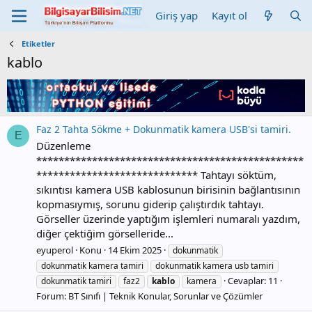
Giriş yap
Kayıt ol
Etiketler
kablo
Faz 2 Tahta Sökme + Dokunmatik kamera USB'si tamiri.
E
Düzenleme
************************************************
***************************** Tahtayı söktüm,
sıkıntısı kamera USB kablosunun birisinin bağlantısının
kopmasıymış, sorunu giderip çalıştırdık tahtayı.
Görseller üzerinde yaptığım işlemleri numaralı yazdım,
diğer çektiğim görselleride...
eyuperol
Konu
14 Ekim 2025
dokunmatik
dokunmatik kamera tamiri
dokunmatik kamera usb tamiri
Cevaplar: 11
dokunmatik tamiri
faz2
kablo
kamera
Forum:
BT Sınıfı | Teknik Konular, Sorunlar ve Çözümler