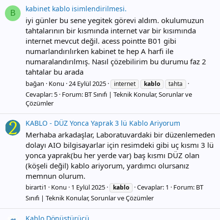
kabinet kablo isimlendirilmesi.
B
iyi günler bu sene yegitek görevi aldım. okulumuzun
tahtalarının bir kısmında internet var bir kısımında
internet mevcut değil. acess pointte B01 gibi
numarlandırılırken kabinet te hep A harfi ile
numaralandırılmış. Nasıl çözebilirim bu durumu faz 2
tahtalar bu arada
bağan
Konu
24 Eylül 2025
internet
kablo
tahta
Cevaplar: 5
Forum:
BT Sınıfı | Teknik Konular, Sorunlar ve
Çözümler
KABLO - DÜZ Yonca Yaprak 3 lü Kablo Ariyorum
Merhaba arkadaşlar, Laboratuvardaki bir düzenlemeden
dolayı AIO bilgisayarlar için resimdeki gibi uç kısmı 3 lü
yonca yaprak(bu her yerde var) baş kısmı DÜZ olan
(köşeli değil) kablo ariyorum, yardımcı olursanız
memnun olurum.
birarti1
Konu
1 Eylül 2025
Cevaplar: 1
Forum:
BT
kablo
Sınıfı | Teknik Konular, Sorunlar ve Çözümler
Kablo Dönüştürücü