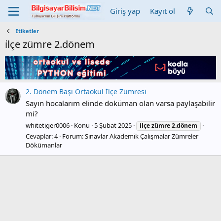
Giriş yap
Kayıt ol
Etiketler
i̇lçe zümre 2.dönem
2. Dönem Başı Ortaokul İlçe Zümresi
Sayın hocalarım elinde doküman olan varsa paylaşabilir
mi?
whitetiger0006
Konu
5 Şubat 2025
i̇lçe
zümre
2.dönem
Cevaplar: 4
Forum:
Sınavlar Akademik Çalışmalar Zümreler
Dökümanlar