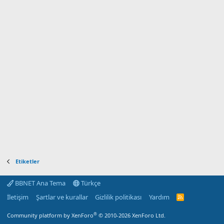
Etiketler
BBNET Ana Tema
Türkçe
İletişim
Şartlar ve kurallar
Gizlilik politikası
Yardım
R
S
S
®
Community platform by XenForo
© 2010-2026 XenForo Ltd.