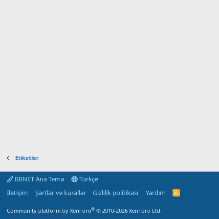
Etiketler
BBNET Ana Tema
Türkçe
İletişim
Şartlar ve kurallar
Gizlilik politikası
Yardım
R
S
S
®
Community platform by XenForo
© 2010-2026 XenForo Ltd.