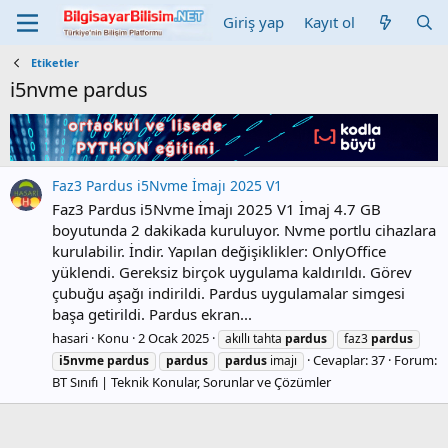
Giriş yap
Kayıt ol
Etiketler
i5nvme pardus
Faz3 Pardus i5Nvme İmajı 2025 V1
Faz3 Pardus i5Nvme İmajı 2025 V1 İmaj 4.7 GB
boyutunda 2 dakikada kuruluyor. Nvme portlu cihazlara
kurulabilir. İndir. Yapılan değişiklikler: OnlyOffice
yüklendi. Gereksiz birçok uygulama kaldırıldı. Görev
çubuğu aşağı indirildi. Pardus uygulamalar simgesi
başa getirildi. Pardus ekran...
hasari
Konu
2 Ocak 2025
akıllı tahta
pardus
faz3
pardus
Cevaplar: 37
Forum:
i5nvme
pardus
pardus
pardus
imajı
BT Sınıfı | Teknik Konular, Sorunlar ve Çözümler