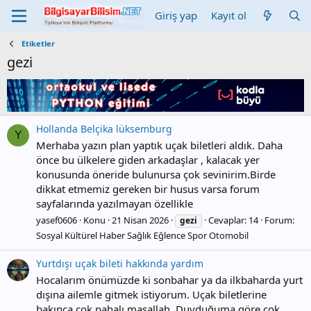
Giriş yap
Kayıt ol
Etiketler
gezi
Hollanda Belçika lüksemburg
Y
Merhaba yazın plan yaptık uçak biletleri aldık. Daha
önce bu ülkelere giden arkadaşlar , kalacak yer
konusunda öneride bulunursa çok sevinirim.Birde
dikkat etmemiz gereken bir husus varsa forum
sayfalarında yazılmayan özellikle
yasef0606
Konu
21 Nisan 2026
Cevaplar: 14
Forum:
gezi
Sosyal Kültürel Haber Sağlık Eğlence Spor Otomobil
Yurtdışı uçak bileti hakkında yardım
Hocalarım önümüzde ki sonbahar ya da ilkbaharda yurt
dışına ailemle gitmek istiyorum. Uçak biletlerine
bakınca çok pahalı maşallah. Duyduğuma göre çok