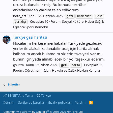
ucuza bulunabilir miş. Bu konuda tecrübeli
arkadaşlardan yardım talep ediyorum.
bote_erz
Konu
29 Haziran 2025
gezi
uçak bileti
ucuz
Cevaplar: 10
Forum:
Sosyal Kültürel Haber Sağlık
yurt dışı
Eğlence Spor Otomobil
Türkiye gezi haritası
Hocalarım herkese merhabalar Türkiyede gezilecek
yerler ile alakalı katlanabilir araç için harita almak
istihorum ancak bulamdım sizlerin tavsiyesi var mı
bunun için yada alınabilecek bir yol teşekkür ederim.
gsultra
Konu
21 Nisan 2025
Cevaplar: 3
gezi
harita
Forum:
Öğretmen | İdari, Hukuki ve Özlük Hakları Konuları
Etiketler
BBNET Ana Tema
Türkçe
İletişim
Şartlar ve kurallar
Gizlilik politikası
Yardım
R
S
S
®
Community platform by XenForo
© 2010-2026 XenForo Ltd.