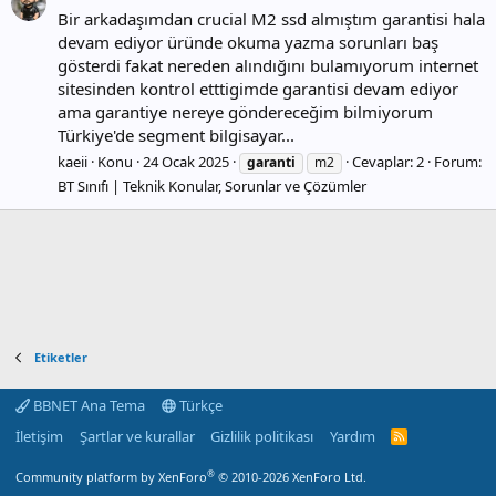
Bir arkadaşımdan crucial M2 ssd almıştım garantisi hala
devam ediyor üründe okuma yazma sorunları baş
gösterdi fakat nereden alındığını bulamıyorum internet
sitesinden kontrol etttigimde garantisi devam ediyor
ama garantiye nereye göndereceğim bilmiyorum
Türkiye'de segment bilgisayar...
kaeii
Konu
24 Ocak 2025
Cevaplar: 2
Forum:
garanti
m2
BT Sınıfı | Teknik Konular, Sorunlar ve Çözümler
Etiketler
BBNET Ana Tema
Türkçe
İletişim
Şartlar ve kurallar
Gizlilik politikası
Yardım
R
S
S
®
Community platform by XenForo
© 2010-2026 XenForo Ltd.