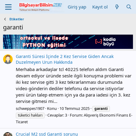
Giriş yap
Kayıt ol
Etiketler
garanti
Garanti Süresi İçinde 2 Kez Servise Giden Ancak
Duzelmeyen Urun Hakkında
Merhaba arkadaşlar tcl 4022S telefon aldım Garanti
devam ediyor üründe sesle ilgili konuşma problemi var
iki kez servise gitti 3 kez tekrarlanması durumunda
video gönderin dediler telefonu da servise istiyorlar
yeni ürün talep etmem için ya da para iadesi için 3. kez
servise gitmesi mi...
schweppes1907
Konu
10 Temmuz 2025
garanti
Cevaplar: 3
Forum:
Alışveriş Ekonomi Finans E-
tüketici hakları
Ticaret
Crucial M2 ssd Garanti sorunu