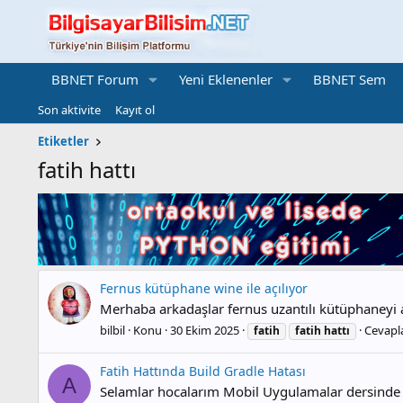
BBNET Forum
Yeni Eklenenler
BBNET Sem
Son aktivite
Kayıt ol
Etiketler
fatih hattı
Fernus kütüphane wine ile açılıyor
Merhaba arkadaşlar fernus uzantılı kütüphaneyi a
bilbil
Konu
30 Ekim 2025
Cevapla
fatih
fatih
hattı
Fatih Hattında Build Gradle Hatası
A
Selamlar hocalarım Mobil Uygulamalar dersinde Ko