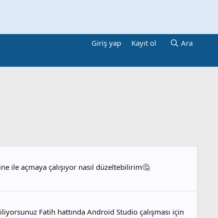
Giriş yap
Kayıt ol
Ara
e ile açmaya çalışıyor nasıl düzeltebilirim🤔
liyorsunuz Fatih hattında Android Studio çalışması için