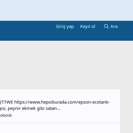
Giriş yap
Kayıt ol
Ara
08QT7WE https://www.hepsiburada.com/epson-ecotank-
si, peynir ekmek gibi satan...
Robotik