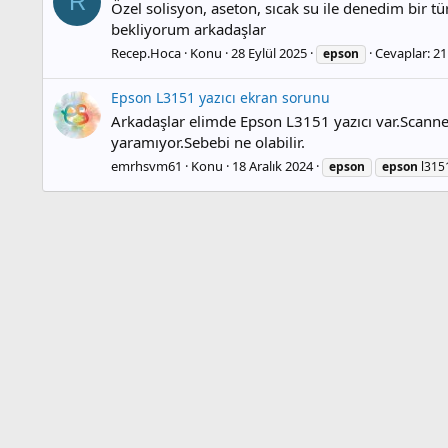
R
Özel solisyon, aseton, sıcak su ile denedim bir tü
bekliyorum arkadaşlar
Recep.Hoca
Konu
28 Eylül 2025
Cevaplar: 21
epson
Epson L3151 yazıcı ekran sorunu
Arkadaşlar elimde Epson L3151 yazıcı var.Scanner
yaramıyor.Sebebi ne olabilir.
emrhsvm61
Konu
18 Aralık 2024
epson
epson
l315