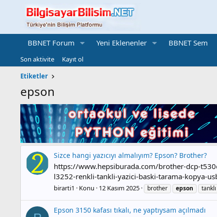
BBNET Forum
Yeni Eklenenler
BBNET Sem
Son aktivite
Kayıt ol
Etiketler
epson
Sizce hangi yazıcıyı almalıyım? Epson? Brother?
https://www.hepsiburada.com/brother-dcp-t530
l3252-renkli-tankli-yazici-baski-tarama-kopya-us
birarti1
Konu
12 Kasım 2025
brother
epson
tanklı
Epson 3150 kafası tıkalı, ne yaptıysam açılmadı