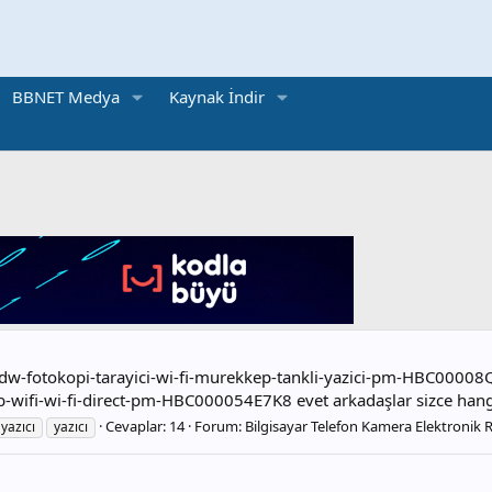
BBNET Medya
Kaynak İndir
dw-fotokopi-tarayici-wi-fi-murekkep-tankli-yazici-pm-HBC000
b-wifi-wi-fi-direct-pm-HBC000054E7K8 evet arkadaşlar sizce hangi
Cevaplar: 14
Forum:
Bilgisayar Telefon Kamera Elektronik 
 yazıcı
yazıcı