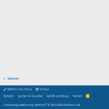
Etiketler
BBNET Ana Tema
Türkçe
İletişim
Şartlar ve kurallar
Gizlilik politikası
Yardım
R
S
S
®
Community platform by XenForo
© 2010-2026 XenForo Ltd.