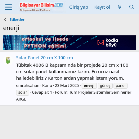
Giriş yap
Kayıt ol
Etiketler
enerji
Solar Panel 20 cm X 100 cm
Tübitak 4006 B kapsamında bir projede 20 cm x 100
cm solar panel kullanmamız lazım. En ucuz nasıl
halledebiliriz ? Kartonlardan yapmak istemiyorum.
emrahsahan
Konu
23 Mart 2025
enerji
güneş
panel
Cevaplar: 1
Forum:
Tüm Projeler Sistemler Seminerler
solar
ARGE