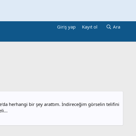
Giriş yap
Kayıt ol
Ara
'da herhangi bir şey arattım. İndireceğim görselin telifini
i...