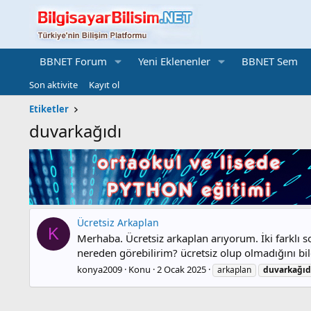
BBNET Forum
Yeni Eklenenler
BBNET Sem
Son aktivite
Kayıt ol
Etiketler
duvarkağıdı
Ücretsiz Arkaplan
K
Merhaba. Ücretsiz arkaplan arıyorum. İki farklı s
nereden görebilirim? ücretsiz olup olmadığını bil
konya2009
Konu
2 Ocak 2025
arkaplan
duvarkağıd