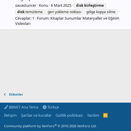
savastuncer
Konu
6 Mart 2025
disk
birleştirme
disk
temizleme
geri yükleme noktası
gölge kopya silme
Cevaplar: 1
Forum:
Kitaplar Sunumlar Materyaller ve Eğitim
Videoları
Etiketler
BBNET Ana Tema
Türkçe
İletişim
Şartlar ve kurallar
Gizlilik politikası
Yardım
R
S
S
®
Community platform by XenForo
© 2010-2026 XenForo Ltd.