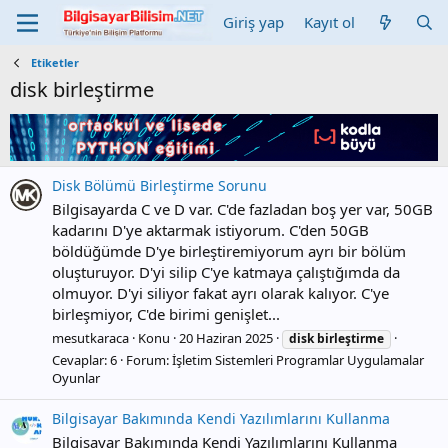
Giriş yap
Kayıt ol
Etiketler
disk birleştirme
Disk Bölümü Birleştirme Sorunu
Bilgisayarda C ve D var. C'de fazladan boş yer var, 50GB
kadarını D'ye aktarmak istiyorum. C'den 50GB
böldüğümde D'ye birleştiremiyorum ayrı bir bölüm
oluşturuyor. D'yi silip C'ye katmaya çalıştığımda da
olmuyor. D'yi siliyor fakat ayrı olarak kalıyor. C'ye
birleşmiyor, C'de birimi genişlet...
mesutkaraca
Konu
20 Haziran 2025
disk
birleştirme
Cevaplar: 6
Forum:
İşletim Sistemleri Programlar Uygulamalar
Oyunlar
Bilgisayar Bakımında Kendi Yazılımlarını Kullanma
Bilgisayar Bakımında Kendi Yazılımlarını Kullanma