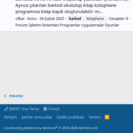
Ayrıca çıkarılan barkod okutulup kitap kütüphane
programına kitap kaydı oluşturulabilir mi...
ofkar
Konu
26 Şubat 2025
Cevaplar: 6
barkod
kütüphane
Forum:
İşletim Sistemleri Programlar Uygulamalar Oyunlar
Etiketler
BBNET Ana Tema
Türkçe
İletişim
Şartlar ve kurallar
Gizlilik politikası
Yardım
R
S
S
®
Community platform by XenForo
© 2010-2026 XenForo Ltd.