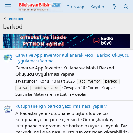
Giriş yap
Kayıt ol
Etiketler
barkod
Canva ve App Inventor Kullanarak Mobil Barkod Okuyucu
Uygulaması Yapma
Canva ve App Inventor Kullanarak Mobil Barkod
Okuyucu Uygulaması Yapma
savastuncer
Konu
10 Mart 2025
app inventor
barkod
Cevaplar: 16
Forum:
Kitaplar
canva
mobil uygulama
Sunumlar Materyaller ve Eğitim Videoları
Kütüphane için barkod yazdırma nasıl yapılır?
Arkadaşlar yeni kütüphane oluşturuldu ve biz
kütüphaneye bir pc ile içerisinde Gümüşhacıköy
kütüphane programını ve barkod okuyucu koyduk. Biz
barkodu ne ile ve nasıl oluşturup yazıcıdan çıkarabiliriz?