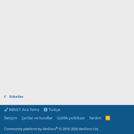
Etiketler
BBNET Ana Tema
Türkçe
İletişim
Şartlar ve kurallar
Gizlilik politikası
Yardım
R
S
S
®
Community platform by XenForo
© 2010-2026 XenForo Ltd.