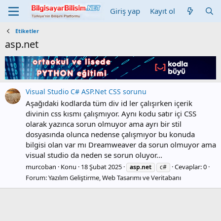
Giriş yap
Kayıt ol
Etiketler
asp.net
Visual Studio C# ASP.Net CSS sorunu
Aşağıdaki kodlarda tüm div id ler çalışırken içerik
divinin css kısmı çalışmıyor. Aynı kodu satır içi CSS
olarak yazınca sorun olmuyor ama ayrı bir stil
dosyasında olunca nedense çalışmıyor bu konuda
bilgisi olan var mı Dreamweaver da sorun olmuyor ama
visual studio da neden se sorun oluyor...
murcoban
Konu
18 Şubat 2025
Cevaplar: 0
asp.net
c#
Forum:
Yazılım Geliştirme, Web Tasarımı ve Veritabanı