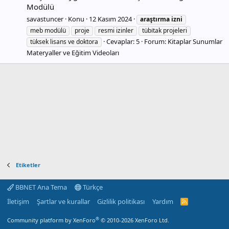
Modülü
savastuncer
Konu
12 Kasım 2024
araştırma
izni
meb modülü
proje
resmi izinler
tübi̇tak projeleri
Cevaplar: 5
Forum:
Kitaplar Sunumlar
tüksek lisans ve doktora
Materyaller ve Eğitim Videoları
Etiketler
BBNET Ana Tema
Türkçe
İletişim
Şartlar ve kurallar
Gizlilik politikası
Yardım
R
S
S
®
Community platform by XenForo
© 2010-2026 XenForo Ltd.