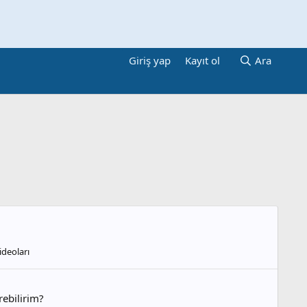
Giriş yap
Kayıt ol
Ara
ideoları
rebilirim?