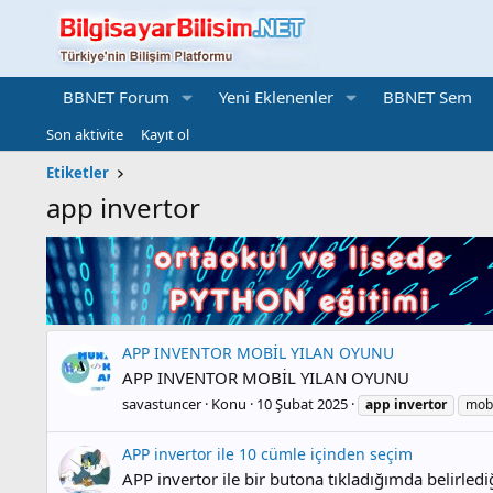
BBNET Forum
Yeni Eklenenler
BBNET Sem
Son aktivite
Kayıt ol
Etiketler
app invertor
APP INVENTOR MOBİL YILAN OYUNU
APP INVENTOR MOBİL YILAN OYUNU
savastuncer
Konu
10 Şubat 2025
app
invertor
mob
APP invertor ile 10 cümle içinden seçim
APP invertor ile bir butona tıkladığımda belirledi