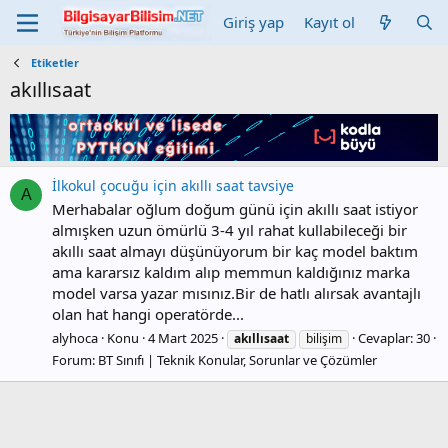
Giriş yap
Kayıt ol
Etiketler
akıllısaat
İlkokul çocuğu için akıllı saat tavsiye
A
Merhabalar oğlum doğum günü için akıllı saat istiyor
almışken uzun ömürlü 3-4 yıl rahat kullabileceği bir
akıllı saat almayı düşünüyorum bir kaç model baktım
ama kararsız kaldım alıp memmun kaldığınız marka
model varsa yazar mısınız.Bir de hatlı alırsak avantajlı
olan hat hangi operatörde...
alyhoca
Konu
4 Mart 2025
Cevaplar: 30
akıllısaat
bilişim
Forum:
BT Sınıfı | Teknik Konular, Sorunlar ve Çözümler