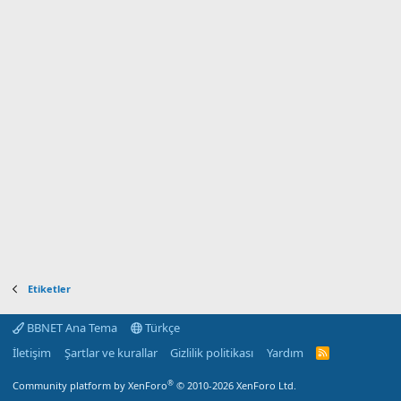
Etiketler
BBNET Ana Tema
Türkçe
İletişim
Şartlar ve kurallar
Gizlilik politikası
Yardım
R
S
S
®
Community platform by XenForo
© 2010-2026 XenForo Ltd.