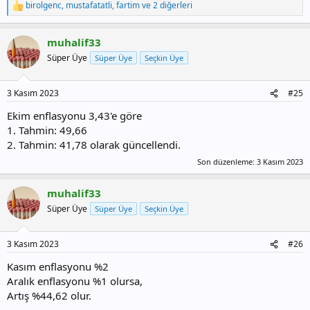
birolgenc
,
mustafatatli
,
fartim
ve 2 diğerleri
T
e
p
muhalif33
k
i
Süper Üye
Süper Üye
Seçkin Üye
l
e
r
3 Kasım 2023
#25
:
Ekim enflasyonu 3,43'e göre
1. Tahmin: 49,66
2. Tahmin: 41,78 olarak güncellendi.
Son düzenleme:
3 Kasım 2023
muhalif33
Süper Üye
Süper Üye
Seçkin Üye
3 Kasım 2023
#26
Kasım enflasyonu %2
Aralık enflasyonu %1 olursa,
Artış %44,62 olur.