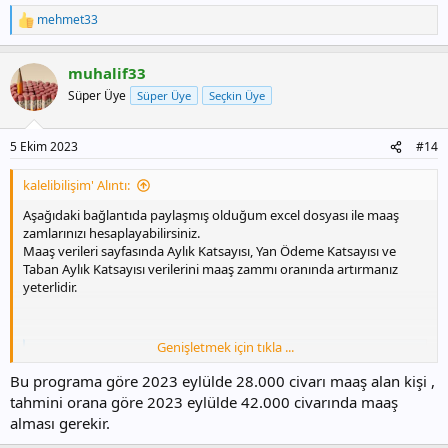
mehmet33
T
e
p
muhalif33
k
i
Süper Üye
Süper Üye
Seçkin Üye
l
e
r
5 Ekim 2023
#14
:
kalelibilişim' Alıntı:
Aşağıdaki bağlantıda paylaşmış olduğum excel dosyası ile maaş
zamlarınızı hesaplayabilirsiniz.
Maaş verileri sayfasında Aylık Katsayısı, Yan Ödeme Katsayısı ve
Taban Aylık Katsayısı verilerini maaş zammı oranında artırmanız
yeterlidir.
Genişletmek için tıkla ...
Memur Toplu Maaş Hesaplama-2025 Excel
Hazırlamış olduğum maaş hesaplama excel tablosunu paylaşıyorum.
Bu programa göre 2023 eylülde 28.000 civarı maaş alan kişi ,
Tablo bir maaş robotu gibidir. Ekli birçok ünvan için 2007 yılından
tahmini orana göre 2023 eylülde 42.000 civarında maaş
itibaren aşağıdaki hesaplamaları yapabilirsiniz. Tam Maaş, Fark Maaş,
alması gerekir.
Kıst Maaş, Yarım Zamanlı Maaş, 2/3 Maaş, 1/3 Maaş, Maaş İade - Kişi
Borcu Emekli Maaşı...