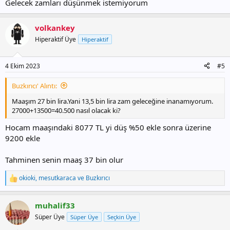
Gelecek zamları düşünmek istemiyorum
volkankey
Hiperaktif Üye
Hiperaktif
4 Ekim 2023
#5
Buzkırıcı' Alıntı:
Maaşım 27 bin lira.Yani 13,5 bin lira zam geleceğine inanamıyorum.
27000+13500=40.500 nasıl olacak ki?
Hocam maaşındaki 8077 TL yi düş %50 ekle sonra üzerine
9200 ekle
Tahminen senin maaş 37 bin olur
okioki
,
mesutkaraca
ve
Buzkırıcı
T
e
p
muhalif33
k
i
Süper Üye
Süper Üye
Seçkin Üye
l