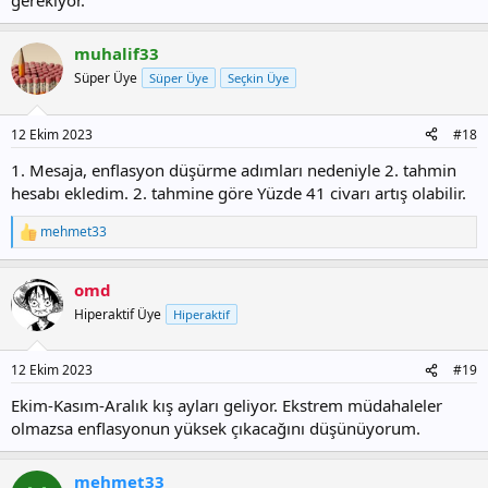
gerekiyor.
muhalif33
Süper Üye
Süper Üye
Seçkin Üye
12 Ekim 2023
#18
1. Mesaja, enflasyon düşürme adımları nedeniyle 2. tahmin
hesabı ekledim. 2. tahmine göre Yüzde 41 civarı artış olabilir.
mehmet33
T
e
p
omd
k
i
Hiperaktif Üye
Hiperaktif
l
e
r
12 Ekim 2023
#19
:
Ekim-Kasım-Aralık kış ayları geliyor. Ekstrem müdahaleler
olmazsa enflasyonun yüksek çıkacağını düşünüyorum.
mehmet33