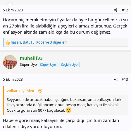
e
r
5 Ekim 2023
#12
:
Hocam hiç merak etmeyin fiyatlar da öyle bir güncellenir ki şu
an 27bin lira ile alabildiğiniz şeyleri alamaz olursunuz. Gerçek
enflasyon altında zam aldıkça da bu durum değişmez.
hasari
,
Batu15
,
Kobe
ve 3 diğerleri
T
e
p
muhalif33
k
i
Süper Üye
Süper Üye
Seçkin Üye
l
e
r
5 Ekim 2023
#13
:
volkankey' Alıntı:
Seyyanen de artacak haber içeriğine bakarsan, ama enflasyon farkı
ile aynı oranda değil hocam onun hesap maaş katsayısı ile alakalı.
Ocak ta görürsün 8077 kaç olacak
Habere göre maaş katsayısı ile çarpıldığı için tüm zamdan
etkilenir diye yorumluyorum.