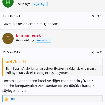
M
Seçkin Üye
Seçkin Üye
13 Ekim 2023
#20
Güzel bir hesaplama olmuş hocam.
bilisimmeslek
B
Hiperaktif Üye
Hiperaktif
13 Ekim 2023
#21
omd' Alıntı:
Ekim-Kasım-Aralık kış ayları geliyor. Ekstrem müdahaleler olmazsa
enflasyonun yüksek çıkacağını düşünüyorum.
Hocam şu anda tarım kredi ve diğer marketlerin yüzde 50
indirim kampanyaları var. Bundan dolayı düşük çıkacağını
söyleyenler var.
omd
T
e