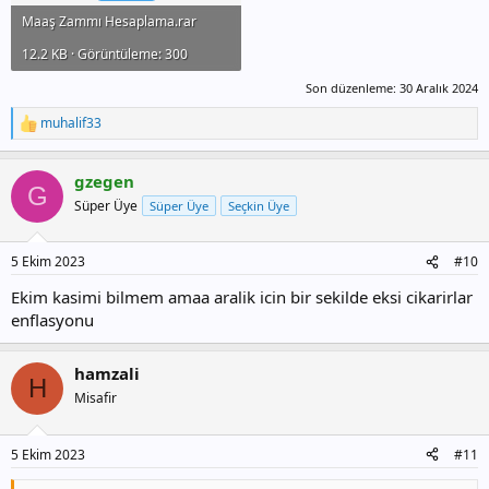
Maaş Zammı Hesaplama.rar
12.2 KB · Görüntüleme: 300
Son düzenleme:
30 Aralık 2024
muhalif33
T
e
p
gzegen
k
G
i
Süper Üye
Süper Üye
Seçkin Üye
l
e
r
5 Ekim 2023
#10
:
Ekim kasimi bilmem amaa aralik icin bir sekilde eksi cikarirlar
enflasyonu
hamzali
H
Misafir
5 Ekim 2023
#11