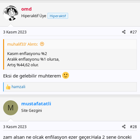
omd
Hiperaktif Üye
Hiperaktif
3 Kasım 2023
#27
muhalif33' Alıntı:
Kasım enflasyonu %2
Aralık enflasyonu %1 olursa,
Artış %44,62 olur.
Eksi de gelebilir muhterem
hamzali
T
e
p
mustafatatli
k
M
i
Site Gezgini
l
e
r
3 Kasım 2023
#28
:
zam alsan ne olcak enfilasyon ezer geçer.Hala 2 sene önceki