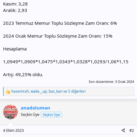
Kasım: 3,28
Aralık: 2,93
2023 Temmuz Memur Toplu Sözleşme Zam Oranı: 6%
2024 Ocak Memur Toplu Sözleşme Zam Oranı: 15%
Hesaplama
1,0949*1,0909*1,0475*1,0343*1,0328*1,0293/1,06*1,15
Artış: 49,25% oldu.
Son düzenleme:
3 Ocak 2024
hasemrah
,
wake__up
,
bas_kan
ve 5 diğerleri
T
e
p
anadoluman
k
i
Seçkin Üye
Seçkin Üye
l
e
r
4 Ekim 2023
#2
: