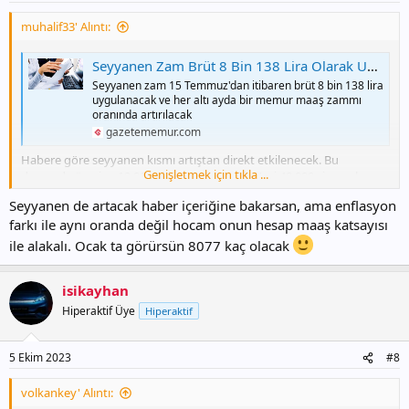
muhalif33' Alıntı:
Seyyanen Zam Brüt 8 Bin 138 Lira Olarak Uygulanacak - Memurlar Haberleri
Seyyanen zam 15 Temmuz'dan itibaren brüt 8 bin 138 lira
uygulanacak ve her altı ayda bir memur maaş zammı
oranında artırılacak
gazetememur.com
Habere göre seyyanen kısmı artıştan direkt etkilenecek. Bu
Genişletmek için tıkla ...
durumda üzerine 12.000 eklenmesi gerekir. Yani 40.000 civarı olması
gerekir.
Seyyanen de artacak haber içeriğine bakarsan, ama enflasyon
farkı ile aynı oranda değil hocam onun hesap maaş katsayısı
ile alakalı. Ocak ta görürsün 8077 kaç olacak
isikayhan
Hiperaktif Üye
Hiperaktif
5 Ekim 2023
#8
volkankey' Alıntı: