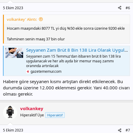
e
r
5 Ekim 2023
#6
:
volkankey' Alıntı:
Hocam maaşındaki 8077 TL yi düş %50 ekle sonra üzerine 9200 ekle
Tahminen senin maaş 37 bin olur
Seyyanen Zam Brüt 8 Bin 138 Lira Olarak Uygulanacak - Memurlar Haberleri
Seyyanen zam 15 Temmuz'dan itibaren brüt 8 bin 138 lira
uygulanacak ve her altı ayda bir memur maaş zammı
oranında artırılacak
gazetememur.com
Habere göre seyyanen kısmı artıştan direkt etkilenecek. Bu
durumda üzerine 12.000 eklenmesi gerekir. Yani 40.000 civarı
olması gerekir.
volkankey
Hiperaktif Üye
Hiperaktif
5 Ekim 2023
#7