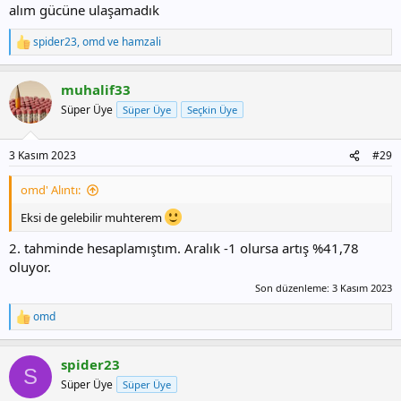
alım gücüne ulaşamadık
spider23
,
omd
ve
hamzali
T
e
p
muhalif33
k
i
Süper Üye
Süper Üye
Seçkin Üye
l
e
r
3 Kasım 2023
#29
:
omd' Alıntı:
Eksi de gelebilir muhterem
2. tahminde hesaplamıştım. Aralık -1 olursa artış %41,78
oluyor.
Son düzenleme:
3 Kasım 2023
omd
T
e
p
spider23
k
S
i
Süper Üye
Süper Üye
l