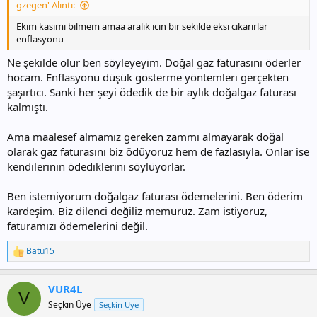
gzegen' Alıntı:
Ekim kasimi bilmem amaa aralik icin bir sekilde eksi cikarirlar
enflasyonu
Ne şekilde olur ben söyleyeyim. Doğal gaz faturasını öderler
hocam. Enflasyonu düşük gösterme yöntemleri gerçekten
şaşırtıcı. Sanki her şeyi ödedik de bir aylık doğalgaz faturası
kalmıştı.
Ama maalesef almamız gereken zammı almayarak doğal
olarak gaz faturasını biz ödüyoruz hem de fazlasıyla. Onlar ise
kendilerinin ödediklerini söylüyorlar.
Ben istemiyorum doğalgaz faturası ödemelerini. Ben öderim
kardeşim. Biz dilenci değiliz memuruz. Zam istiyoruz,
faturamızı ödemelerini değil.
Batu15
T
e
p
VUR4L
k
V
i
Seçkin Üye
Seçkin Üye
l