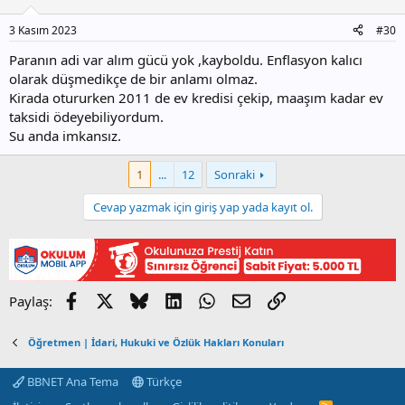
e
r
3 Kasım 2023
#30
:
Paranın adi var alım gücü yok ,kayboldu. Enflasyon kalıcı
olarak düşmedikçe de bir anlamı olmaz.
Kirada otururken 2011 de ev kredisi çekip, maaşım kadar ev
taksidi ödeyebiliyordum.
Su anda imkansız.
1
...
12
Sonraki
Cevap yazmak için giriş yap yada kayıt ol.
Facebook
X
Bluesky
LinkedIn
WhatsApp
E-posta
Link
Paylaş:
Öğretmen | İdari, Hukuki ve Özlük Hakları Konuları
BBNET Ana Tema
Türkçe