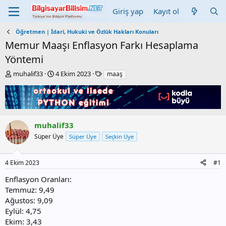
Giriş yap
Kayıt ol
Öğretmen | İdari, Hukuki ve Özlük Hakları Konuları
Memur Maaşı Enflasyon Farkı Hesaplama
Yöntemi
K
B
E
muhalif33
4 Ekim 2023
maaş
o
a
t
n
ş
i
b
l
k
u
a
e
y
n
t
muhalif33
u
g
l
b
ı
e
Süper Üye
Süper Üye
Seçkin Üye
a
ç
r
ş
t
4 Ekim 2023
#1
l
a
a
r
Enflasyon Oranları:
t
i
Temmuz: 9,49
a
h
Ağustos: 9,09
n
i
Eylül: 4,75
Ekim: 3,43