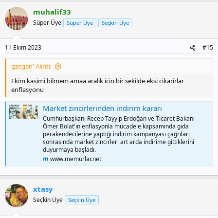
www.bilgisayarbilisim.net
muhalif33
Süper Üye
Süper Üye
Seçkin Üye
11 Ekim 2023
#15
gzegen' Alıntı:
Ekim kasimi bilmem amaa aralik icin bir sekilde eksi cikarirlar
enflasyonu
Market zincirlerinden indirim kararı
Cumhurbaşkanı Recep Tayyip Erdoğan ve Ticaret Bakanı
Ömer Bolat'ın enflasyonla mücadele kapsamında gıda
perakendecilerine yaptığı indirim kampanyası çağrıları
sonrasında market zincirleri art arda indirime gittiklerini
duyurmaya başladı.
www.memurlar.net
xtasy
Seçkin Üye
Seçkin Üye