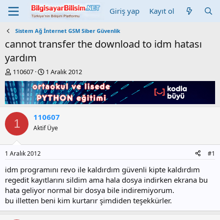
Giriş yap
Kayıt ol
Sistem Ağ İnternet GSM Siber Güvenlik
cannot transfer the download to idm hatası
yardım
K
B
110607
1 Aralık 2012
o
a
n
ş
b
l
u
a
y
n
110607
1
u
g
Aktif Üye
b
ı
a
ç
ş
t
1 Aralık 2012
#1
l
a
a
r
idm programını revo ile kaldırdım güvenli kipte kaldırdım
t
i
regedit kayıtlarını sildim ama hala dosya indirken ekrana bu
a
h
hata geliyor normal bir dosya bile indiremiyorum.
n
i
bu illetten beni kim kurtarır şimdiden teşekkürler.