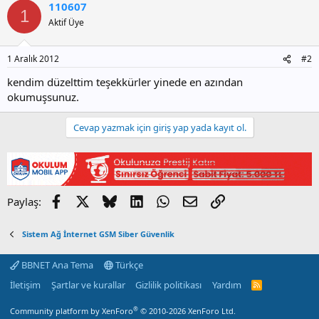
110607
1
Aktif Üye
1 Aralık 2012
#2
kendim düzelttim teşekkürler yinede en azından
okumuşsunuz.
Cevap yazmak için giriş yap yada kayıt ol.
Facebook
X
Bluesky
LinkedIn
WhatsApp
E-posta
Link
Paylaş:
Sistem Ağ İnternet GSM Siber Güvenlik
BBNET Ana Tema
Türkçe
İletişim
Şartlar ve kurallar
Gizlilik politikası
Yardım
R
S
S
®
Community platform by XenForo
© 2010-2026 XenForo Ltd.