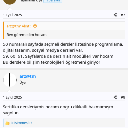
Hiperaktif Üye
Hiperaktif
1 Eylül 2025
#7
arz@tm' Alıntı:
Ben göremedim hocam
50 numaralı sayfada seçmeli dersler listesinde programlama,
dijital tasarım, sosyal medya dersleri var.
59, 60, 61. Sayfalarda da dersin alt modülleri var hocam
Bu derslere bilişim teknolojileri öğretmeni giriyor
arz@tm
Üye
1 Eylül 2025
#8
Sertifika dersleriymis hocam dogru dikkatli bakmamışm
sagolun
bilisimmeslek
T