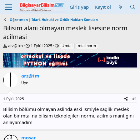
Giriş yap
Kayıt ol
Öğretmen | İdari, Hukuki ve Özlük Hakları Konuları
Bilisim alani olmayan meslek lisesine norm
acilmasi
K
B
E
arz@tm
1 Eylül 2025
#mtal
mtal norm
o
a
t
n
ş
i
b
l
k
u
a
e
y
n
t
arz@tm
u
g
l
Üye
b
ı
e
a
ç
r
ş
t
1 Eylül 2025
#1
l
a
a
r
Bilisim bölümü olmayan aslinda eski ismiyle saglik meslek
t
i
olan bir mtal na bilisim teknolojileri normu acilmis mantigini
a
h
anlayamadım
n
i
mosar