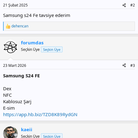
21 Şubat 2025
#2
Samsung s24 Fe tavsiye ederim
dehencan
T
e
p
forumdas
k
i
Seçkin Üye
Seçkin Üye
l
e
r
23 Mart 2026
#3
:
Samsung S24 FE
Dex
NFC
Kablosuz Şarj
E-sim
https://app.hb.biz/TZD8K89RydGN
kaeii
Seçkin Üye
Seçkin Üye