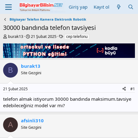
Giriş yap
Kayıt ol
Bilgisayar Telefon Kamera Elektronik Robotik
30000 bandında telefon tavsiyesi
K
B
E
burak13
21 Şubat 2025
cep telefonu
o
a
t
n
ş
i
b
l
k
u
a
e
y
n
t
burak13
B
u
g
l
Site Gezgini
b
ı
e
a
ç
r
ş
t
21 Şubat 2025
#1
l
a
a
r
telefon almak istiyorum 30000 bandında maksimum.tavsiye
t
i
edebileceğiniz model var mı?
a
h
n
i
afsinli310
A
Site Gezgini