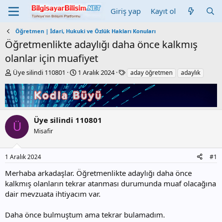
Giriş yap
Kayıt ol
Öğretmen | İdari, Hukuki ve Özlük Hakları Konuları
Öğretmenlikte adaylığı daha önce kalkmış
olanlar için muafiyet
K
B
E
Üye silindi 110801
1 Aralık 2024
aday öğretmen
adaylık
o
a
t
n
ş
i
b
l
k
u
a
e
y
n
t
Üye silindi 110801
Ü
u
g
l
Misafir
b
ı
e
a
ç
r
ş
t
1 Aralık 2024
#1
l
a
a
r
Merhaba arkadaşlar. Öğretmenlikte adaylığı daha önce
t
i
kalkmış olanların tekrar atanması durumunda muaf olacağına
a
h
dair mevzuata ihtiyacım var.
n
i
Daha önce bulmuştum ama tekrar bulamadım.