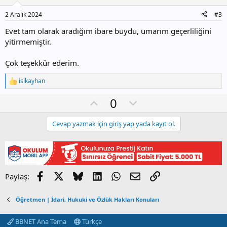
v
o
2 Aralık 2024
#3
t
Evet tam olarak aradığım ibare buydu, umarım geçerliliğini
e
yitirmemiştir.
Çok teşekkür ederim.
isikayhan
T
e
O
D
0
p
k
y
o
i
l
w
Cevap yazmak için giriş yap yada kayıt ol.
l
e
a
n
r
v
:
o
t
Facebook
X
Bluesky
LinkedIn
WhatsApp
E-posta
Link
Paylaş:
e
Öğretmen | İdari, Hukuki ve Özlük Hakları Konuları
BBNET Ana Tema
Türkçe