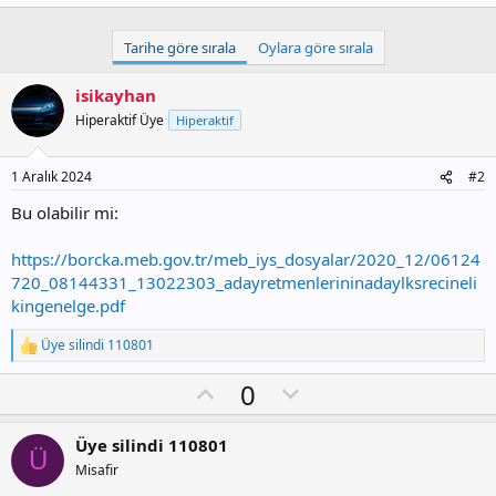
Tarihe göre sırala
Oylara göre sırala
isikayhan
Hiperaktif Üye
Hiperaktif
1 Aralık 2024
#2
Bu olabilir mi:
https://borcka.meb.gov.tr/meb_iys_dosyalar/2020_12/06124
720_08144331_13022303_adayretmenlerininadaylksrecineli
kingenelge.pdf
Üye silindi 110801
T
e
O
D
0
p
k
y
o
i
l
w
l
Üye silindi 110801
Ü
e
a
n
Misafir
r
: