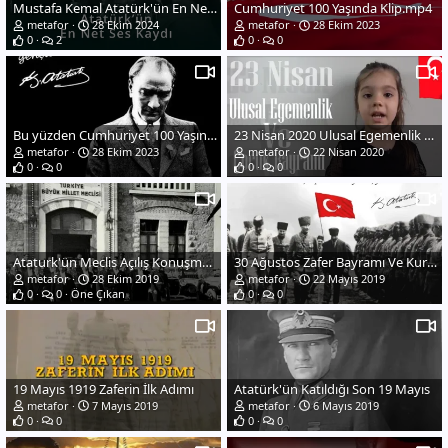
Mustafa Kemal Atatürk'ün En Net Ses Kaydı
Cumhuriyet 100 Yaşında Klip.mp4
metafor
28 Ekim 2024
metafor
28 Ekim 2023
0
2
0
0
Bu yüzden Cumhuriyet 100 Yaşında!
23 Nisan 2020 Ulusal Egemenlik ve Çocuk Bayramı
metafor
28 Ekim 2023
metafor
22 Nisan 2020
0
0
0
0
Ataturk'ün Meclis Açılış Konuşması
30 Ağustos Zafer Bayramı Ve Kurtuluş Mücadelesi
metafor
28 Ekim 2019
metafor
22 Mayıs 2019
0
0
Öne Çıkan
0
0
19 Mayıs 1919 Zaferin İlk Adımı
Atatürk'ün Katıldığı Son 19 Mayıs
metafor
7 Mayıs 2019
metafor
6 Mayıs 2019
0
0
0
0