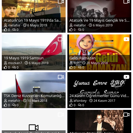
Atatürk'ün 19 Mayıs 1919'da Samsuna Çıkışı
Atatürk Ve 19 Mayıs Gençlik Ve Spor Bayramı
metafor
6 Mayıs 2019
metafor
6 Mayıs 2019
0
0
0
0
19 Mayıs 1919 Samsun
Geldi Ramazan
mozkan7
6 Mayıs 2019
ilon
20 Mayıs 2018
0
0
0
0
TSK Deniz Kuvvetleri Komutanlığı, Çanakkale Türküsü
24 Kasım Öğretmenler Günü Videomuz - YouTube
metafor
10 Mart 2018
afsinbey
24 Kasım 2017
0
0
0
0