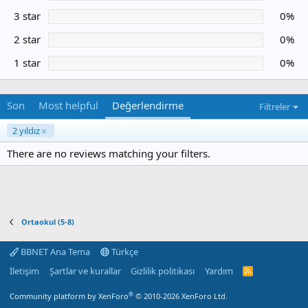
l
d
3 star
0%
ı
z
2 star
0%
1 star
0%
Son
Most helpful
Değerlendirme
Filtreler
2 yıldız
There are no reviews matching your filters.
Ortaokul (5-8)
BBNET Ana Tema
Türkçe
İletişim
Şartlar ve kurallar
Gizlilik politikası
Yardım
R
S
S
®
Community platform by XenForo
© 2010-2026 XenForo Ltd.