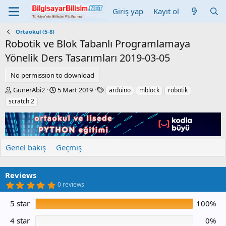
Giriş yap
Kayıt ol
Ortaokul (5-8)
Robotik ve Blok Tabanlı Programlamaya
Yönelik Ders Tasarımları
2019-03-05
No permission to download
Y
C
E
GunerAbi2
5 Mart 2019
arduino
mblock
robotik
a
r
t
scratch 2
z
e
i
a
a
k
r
t
e
i
t
o
l
Genel bakış
Geçmiş
n
e
d
r
a
Reviews
t
5
0 reviews
e
.
0
5 star
100%
0
y
ı
4 star
0%